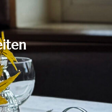
s
eiten